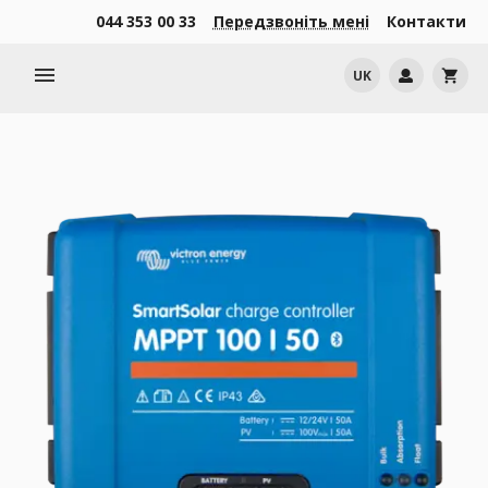
044 353 00 33
Передзвоніть мені
Контакти
menu
UK
shopping_cart