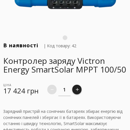
В наявності
| Код товару: 42
Контролер заряду Victron
Energy SmartSolar MPPT 100/50
ЦІНА
17 424
грн
remove
add
Зарядний пристрій на сонячних батареях збирає енергію від
сонячних панелей і зберігає її в батареях. Використовуючи
останню і швидку технологію, SmartSolar максимізує
ефективність роботи з сонячною енергією, забезпечуючи