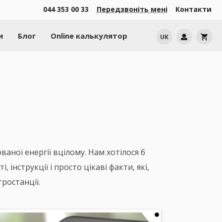
044 353 00 33
Передзвоніть мені
Контакти
и
Блог
Online калькулятор
UK
shopping_cart
ваної енергії вцілому. Нам хотілося б
 інструкції і просто цікаві факти, які,
ростанції.