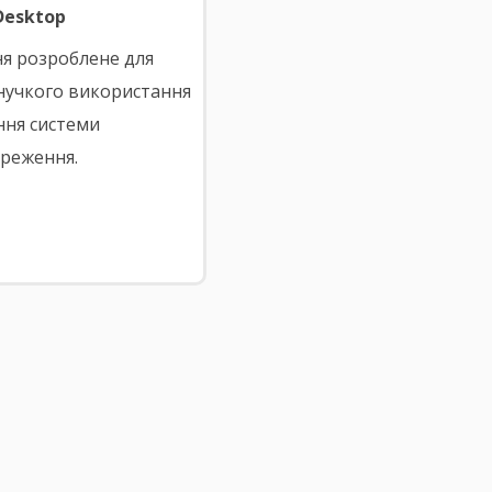
 Desktop
я розроблене для
гнучкого використання
ння системи
ереження.