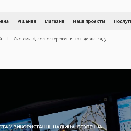
овна
Рішення
Магазин
Наші проекти
Послуг
й
Системи відеоспостереження та відеонагляду