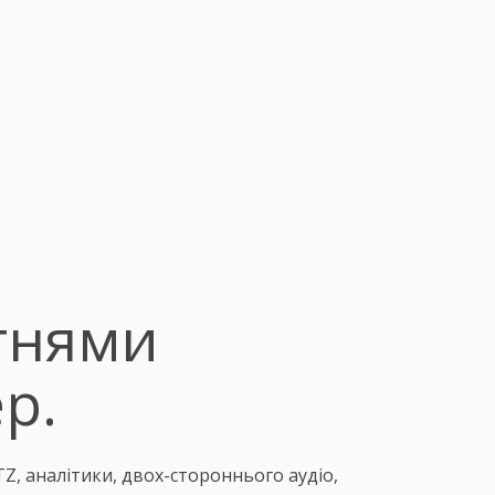
отнями
р.
Z, аналітики, двох-стороннього аудіо,