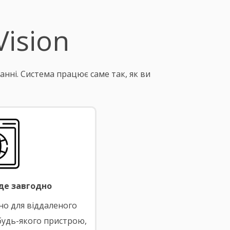
ision
анні. Система працює саме так, як ви
де завгодно
но для віддаленого
 будь-якого пристрою,