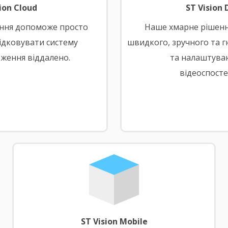
ion Cloud
ST Vision
ння допоможе просто
Наше хмарне рішенн
лідковувати систему
швидкого, зручного та 
ження віддалено.
та налаштува
відеоспост
ST Vision Mobile