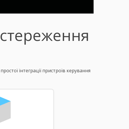
остереження
ростої інтеграції пристроїв керування