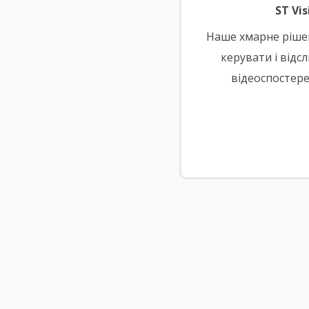
ST Vis
Наше хмарне ріше
керувати і відс
відеоспостере