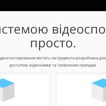
истемою відеосп
просто.
деоспостереження містить інструменти розробника для п
доступом, відеокамер та тревожних приладів.