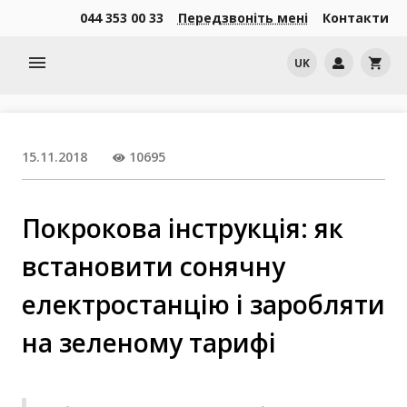
044 353 00 33
Передзвоніть мені
Контакти
menu
UK
shopping_cart
15.11.2018
10695
Покрокова інструкція: як
встановити сонячну
електростанцію і заробляти
на зеленому тарифі