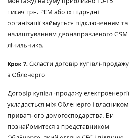
монтажу) на суму приблизно 10-15
тисяч грн. РЕМ або їх підрядні
організації займуться підключенням та
налаштуванням двонаправленого GSM
лічильника.
Скласти договір купівлі-продажу
Крок 7.
з Обленерго
Договір купівлі-продажу електроенергії
укладається між Обленерго і власником
приватного домогосподарства. Ви
познайомитеся з представником
ОблЕнерго, який огляне СЕС і підпише