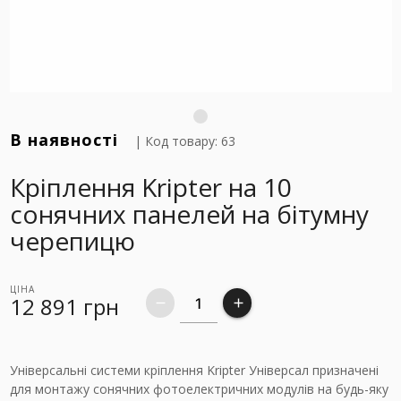
В наявності
| Код товару: 63
Кріплення Kripter на 10
сонячних панелей на бітумну
черепицю
ЦІНА
12 891
грн
remove
add
Універсальні системи кріплення Kripter Універсал призначені
для монтажу сонячних фотоелектричних модулів на будь-яку