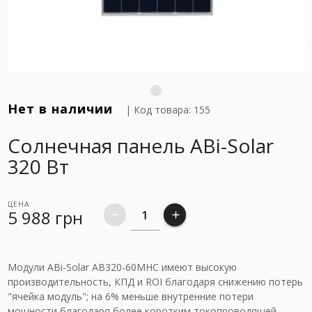
Нет в наличии
| Код товара: 155
Солнечная панель ABi-Solar
320 Вт
ЦЕНА
5 988
грн
remove
add
Модули ABi-Solar AB320-60MHC имеют высокую
производительность, КПД и ROI благодаря снижению потерь
"ячейка модуль"; на 6% меньше внутренние потери
мощности благодаря более коротким токопроводящей