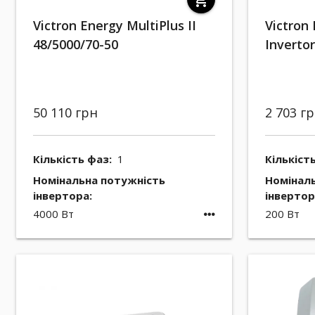
shopping_cart
Victron Energy MultiPlus II
Victron
48/5000/70-50
Inverto
50 110 грн
2 703 г
Кількість фаз:
1
Кількіст
Номінальна потужність
Номінал
інвертора:
інвертор
4000 Вт
200 Вт