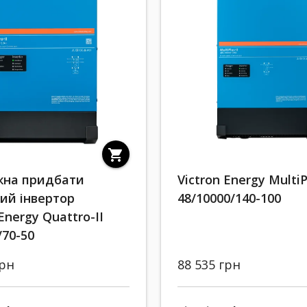
shopping_cart
жна придбати
Victron Energy MultiP
ий інвертор
48/10000/140-100
Energy Quattro-II
/70-50
грн
88 535 грн