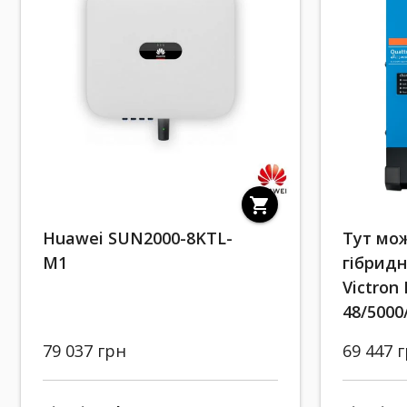
shopping_cart
Huawei SUN2000-8KTL-
Тут мо
M1
гібридн
Victron 
48/5000
79 037 грн
69 447 