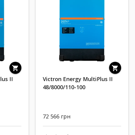
shopping_cart
shopping_cart
lus II
Victron Energy MultiPlus II
48/8000/110-100
72 566 грн