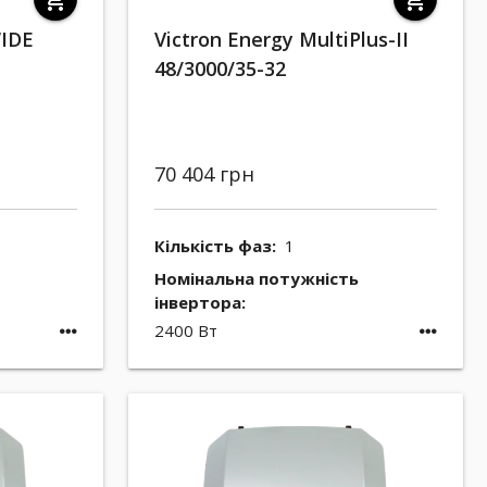
shopping_cart
shopping_cart
IDE
Victron Energy MultiPlus-II
48/3000/35-32
70 404 грн
Кількість фаз:
1
Номінальна потужність
інвертора:
2400 Вт