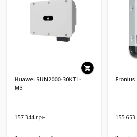
shopping_cart
Huawei SUN2000-30KTL-
Fronius
M3
157 344 грн
155 653