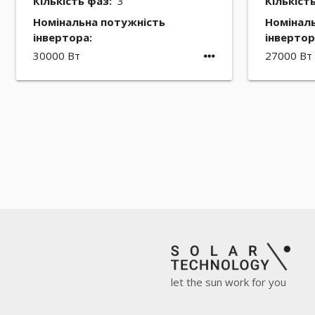
Кількість фаз:
3
Кількіст
Номінальна потужність
Номінал
інвертора:
інвертор
30000 Вт
27000 Вт
let the sun work for you