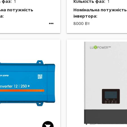
ь фаз:
1
Кількість фаз:
1
ьна потужність
Номінальна потужність
а:
інвертора:
8000 Вт