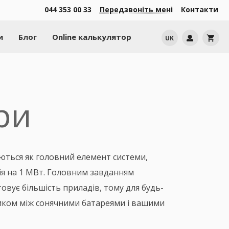
044 353 00 33
Передзвоніть мені
Контакти
и
Блог
Online калькулятор
UK
shopping_cart
ри
аються як головний елемент системи,
ія на 1 МВт. Головним завданням
овує більшість приладів, тому для будь-
дником між сонячними батареями і вашими