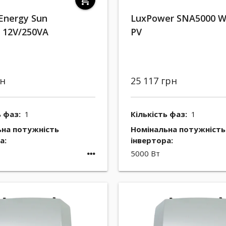
shopping_cart
 Energy Sun
LuxPower SNA5000 W
r 12V/250VA
PV
рн
25 117 грн
ь фаз:
1
Кількість фаз:
1
ьна потужність
Номінальна потужність
а:
інвертора:
5000 Вт