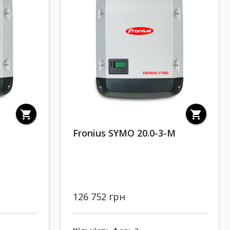
shopping_cart
shopping_cart
Fronius SYMO 20.0-3-M
126 752 грн