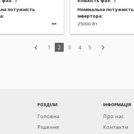
ь фаз:
3
Кількість фаз:
3
ьна потужність
Номінальна потужність
а:
інвертора:
25000 Вт
chevron_left
chevron_right
1
2
3
4
5
РОЗДІЛИ
ІНФОРМАЦІЯ
Головна
Про нас
Рішення
Контакти