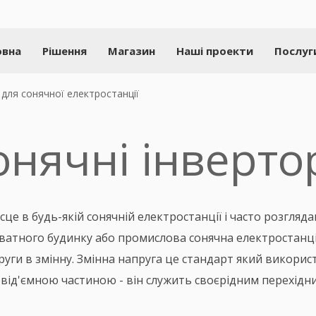
овна
Рішення
Магазин
Наші проекти
Послуг
 для сонячної електростанції
онячні інверто
це в будь-якій сонячній електростанції і часто розгляд
риватного будинку або промислова сонячна електростанц
уги в змінну. Змінна напруга це стандарт який використ
 невід'ємною частиною - він служить своєрідним перехі