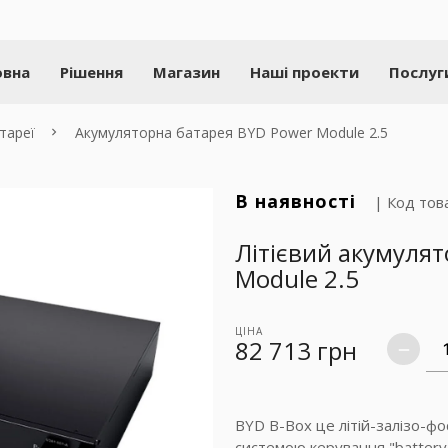
овна
Рішення
Магазин
Наші проекти
Послуг
тареї
Акумуляторна батарея BYD Power Module 2.5
В наявності
| Код тов
Літієвий акумуля
Module 2.5
ЦІНА
82 713
грн
remove
BYD B-Box це літій-залізо-фо
системою керування "batter