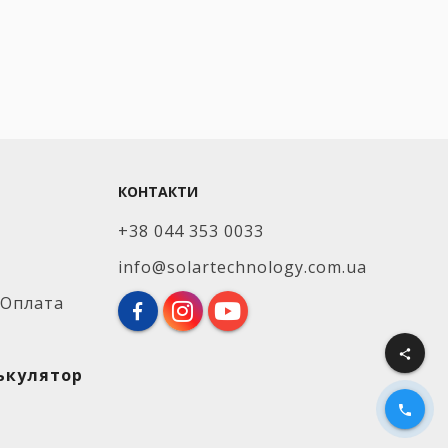
КОНТАКТИ
+38 044 353 0033
info@solartechnology.com.ua
 Оплата
share
лькулятор
phone