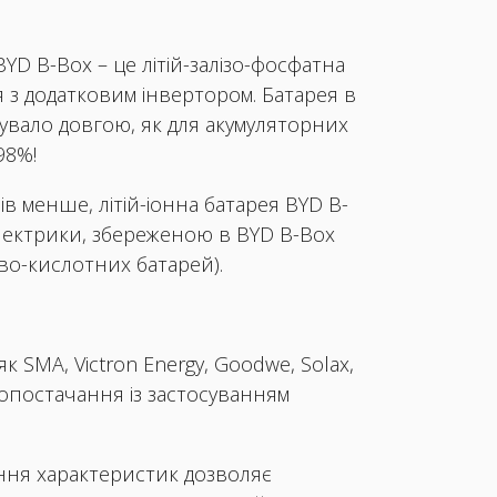
D B-Box – це літій-залізо-фосфатна
я з додатковим інвертором. Батарея в
бувало довгою, як для акумуляторних
98%!
в менше, літій-іонна батарея BYD B-
електрики, збереженою в BYD B-Box
ево-кислотних батарей).
 SMA, Victron Energy, Goodwe, Solax,
гопостачання із застосуванням
ення характеристик дозволяє