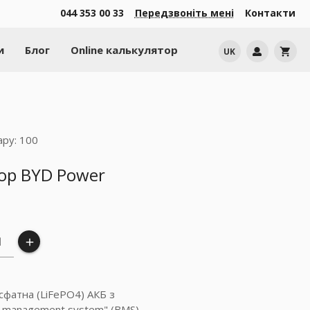
044 353 00 33
Передзвоніть мені
Контакти
и
Блог
Online калькулятор
UK
shopping_cart
ару: 100
тор BYD Power
add
сфатна (LiFePO4) АКБ з
y management system" (BMS)