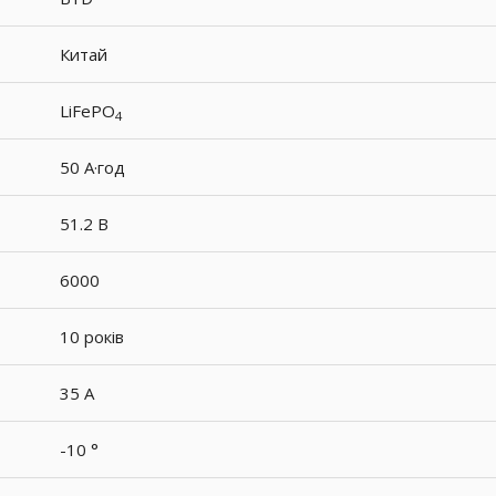
Китай
LiFePO
4
50 А·год
51.2 В
6000
10 років
35 A
-10 °