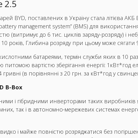
 2.5
й BYD, поставлених в Україну стала літієва АКБ BY
“battery management system” (BMS) для використанн
тю (витримує до 6 тис. циклів заряду-розряду) і не
х 10 років, Глибина розряду при цьому може сягати 
ислотними батареями, термін служби яких в 10 разі
 питомою вартістю зберігання енергії: 1кВт*год 
гривні (в порівнянні з 20 грн. за кВт*год у свинц
YD B-Box
ними і гібридними инверторами таких виробників як
омних, так і в автономно-мережевих системах енер
ть швидко і майже повністю розряджатися без погірш