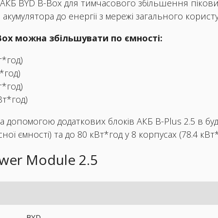
 АКБ BYD B-Box для тимчасового збільшення піков
 акумулятора до енергії з мережі загального корист
ox можна збільшувати по ємності:
т*год)
т*год)
т*год)
кВт*год)
за допомогою додаткових блоків АКБ B-Plus 2.5 в б
ної ємності) та до 80 кВт*год у 8 корпусах (78.4 кВт
wer Module 2.5
BYD