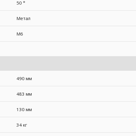
50 °
Метал
M6
490 мм
483 мм
130 мм
34 кг