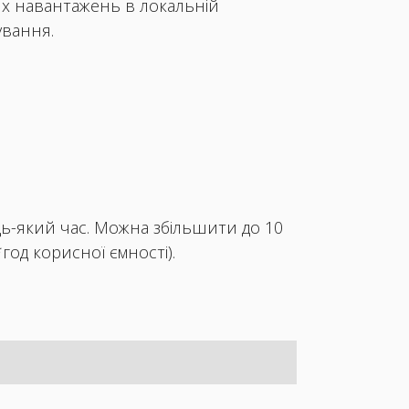
их навантажень в локальній
ування.
удь-який час. Можна збільшити до 10
*год корисної ємності).