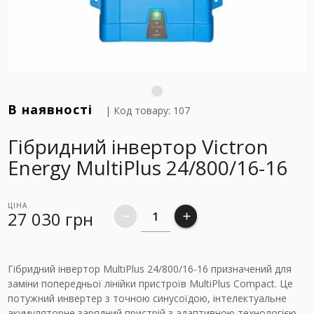
В наявності
| Код товару: 107
Гібридний інвертор Victron
Energy MultiPlus 24/800/16-16
ЦІНА
27 030
грн
remove
add
Гібридний інвертор MultiPlus 24/800/16-16 призначений для
заміни попередньої лінійки пристроїв MultiPlus Compact. Це
потужний инвертер з точною синусоїдою, інтелектуальне
акумуляторне зарядний пристрій з адаптивною технологією