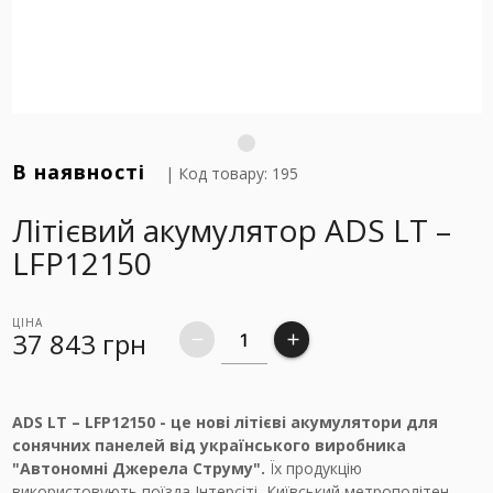
В наявності
| Код товару: 195
Літієвий акумулятор ADS LT –
LFP12150
ЦІНА
37 843
грн
remove
add
ADS LT – LFP12150 - це нові літієві акумулятори для
сонячних панелей від українського виробника
"Автономні Джерела Струму".
Їх продукцію
використовують поїзда Інтерсіті, Київський метрополітен,