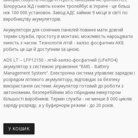
Білоруська ЖД і навіть кожен тролейбус в Україні - це більш
ніж 100 000 установок. Завод АДС займає 9 місце в світі по
виробництву акумуляторів.
Акумулятори для сонячних панелей повинні мати довгий
термін служби, простоту в монтажі, можливість нарощувати
ємність з часом. Технологія літій - залізо фосфатних АКБ
робить це ще й доступним за ціною.
ADS LT – LFP12150 - літій-залізо-фосфатний (LiFePO4)
акумулятор з системою управління "BMS - Battery
Management System". Електронна система управляє зарядом і
розрядом літієвого акумулятору, відповідає за безпеку
використання системи. Акумулятор готовий до роботи з
автономним, безперебійним або гібридним інвертором
більшості виробників. Термін служби - не менше 6 000 циклів
заряду-розряду, а у буфернорм режимі - до 20 років.
У КОШИК