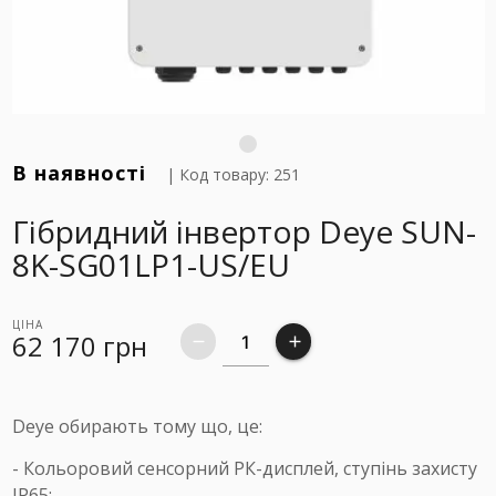
В наявності
| Код товару: 251
Гібридний інвертор Deye SUN-
8K-SG01LP1-US/EU
ЦІНА
62 170
грн
remove
add
Deye обирають тому що, це:
- Кольоровий сенсорний РК-дисплей, ступінь захисту
IP65;