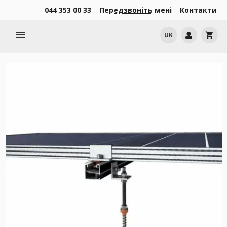
044 353 00 33
Передзвоніть мені
Контакти
menu
UK
shopping_cart