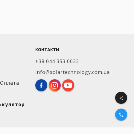
КОНТАКТИ
+38 044 353 0033
info@solartechnology.com.ua
 Оплата
share
лькулятор
phone