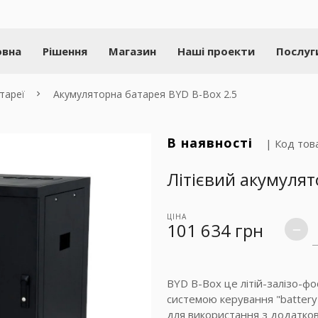
овна
Рішення
Магазин
Наші проекти
Послуг
тареї
Акумуляторна батарея BYD B-Box 2.5
В наявності
| Код това
Літієвий акумулят
ЦІНА
101 634
грн
remove
BYD B-Box це літій-залізо-фо
системою керування "batter
для використання з додатков