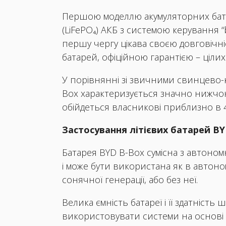
Першою моделлю акумуляторних батаре
(LiFePO₄) АКБ з системою керування 
першу чергу цікава своєю довговічніс
батарей, офіційною гарантією – ціли
У порівнянні зі звичними свинцево-к
Box характеризується значно нижчою
обійдеться власникові приблизно в 4 
Застосування літієвих батарей B
Батарея BYD B-Box сумісна з автоном
і може бути використана як в автон
сонячної генерації, або без неї.
Велика ємність батареї і її здатніс
використовувати системи на основі