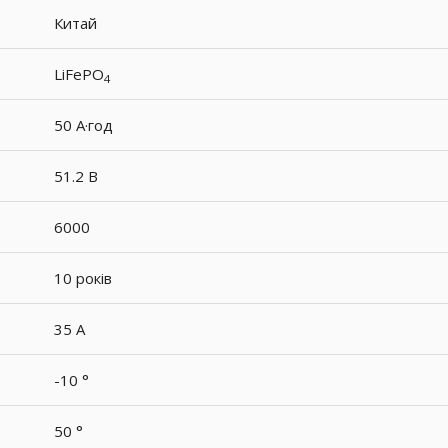
Китай
LiFePO
4
50 А·год
51.2 В
6000
10 років
35 A
-10 °
50 °