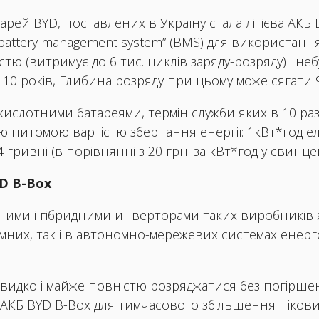
й BYD, поставлених в Україну стала літієва АКБ BY
“battery management system” (BMS) для використанн
тю (витримує до 6 тис. циклів заряду-розряду) і не
х 10 років, Глибина розряду при цьому може сягати 
ислотними батареями, термін служби яких в 10 разі
 питомою вартістю зберігання енергії: 1кВт*год 
гривні (в порівнянні з 20 грн. за кВт*год у свинц
YD B-Box
ними і гібридними инверторами таких виробників як
омних, так і в автономно-мережевих системах енер
ть швидко і майже повністю розряджатися без погірш
 АКБ BYD B-Box для тимчасового збільшення піков