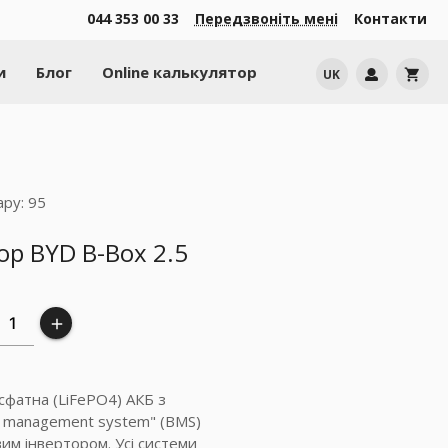
044 353 00 33
Передзвоніть мені
Контакти
и
Блог
Online калькулятор
UK
shopping_cart
ру: 95
ор BYD B-Box 2.5
add
сфатна (LiFePO4) АКБ з
y management system" (BMS)
им інвертором. Усі системи