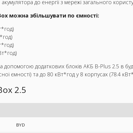
 акумулятора до енергії з мережі загального корист
ox можна збільшувати по ємності:
т*год)
т*год)
т*год)
кВт*год)
за допомогою додаткових блоків АКБ B-Plus 2.5 в б
ної ємності) та до 80 кВт*год у 8 корпусах (78.4 кВт
ox 2.5
BYD