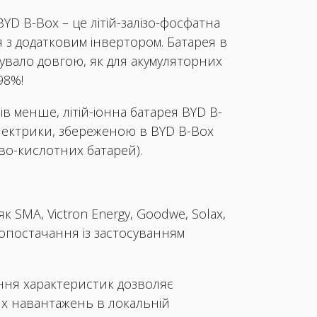
D B-Box – це літій-залізо-фосфатна
я з додатковим інвертором. Батарея в
бувало довгою, як для акумуляторних
98%!
в менше, літій-іонна батарея BYD B-
електрики, збереженою в BYD B-Box
ево-кислотних батарей).
 SMA, Victron Energy, Goodwe, Solax,
гопостачання із застосуванням
ення характеристик дозволяє
их навантажень в локальній