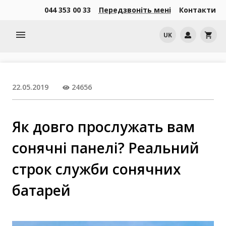
044 353 00 33
Передзвоніть мені
Контакти
menu
UK
shopping_cart
22.05.2019
24656
Як довго прослужать вам
сонячні панелі? Реальний
строк служби сонячних
батарей