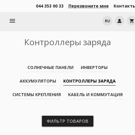
044 353 00 33
Перезвоните мне
Контакт
menu
RU
shopping_cart
Контроллеры заряда
СОЛНЕЧНЫЕ ПАНЕЛИ
ИНВЕРТОРЫ
АККУМУЛЯТОРЫ
КОНТРОЛЛЕРЫ ЗАРЯДА
СИСТЕМЫ КРЕПЛЕНИЯ
КАБЕЛЬ И КОММУТАЦИЯ
ФИЛЬТР ТОВАРОВ