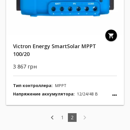
shopping_cart
Victron Energy SmartSolar MPPT
100/20
3 867 грн
Тип контроллера:
MPPT
Напряжение аккумулятора:
12/24/48 В
chevron_left
chevron_right
1
2