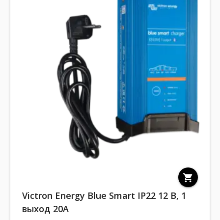
shopping_cart
Victron Energy Blue Smart IP22 12 В, 1
выход 20A